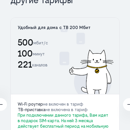
другие тарифы
Удобный для дома с ТВ 200 Мбит
500
мбит/с
100
минут
221
каналов
Wi-Fi роутер
не включен в тариф
ТВ-приставка
не включена в тариф
При подключении данного тарифа, Вам идет
в подарок SIM-карта. На ней 3 месяца
действует бесплатный период на мобильную